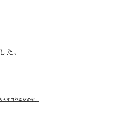
5つの特徴
施工事例
した。
暮らす自然素材の家」