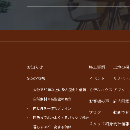
お知らせ
施工事例
土地の探
5つの特徴
イベント
リノベー
モデルハウス
アフター
大分で50年以上に及ぶ歴史と信頼
自然素材×高性能の両立
お客様の声
府内町家
内と外を一体でデザイン
ブログ
動画で知
呼吸まで心地よくするパッシブ設計
スタッフ紹介
会社情報
暮らすほどに高まる価値