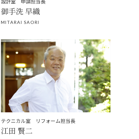
設計室 申請担当長
御手洗 早織
MITARAI SAORI
テクニカル室 リフォーム担当長
江田 賢二